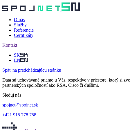
O nás
Služby
Referencie
Certifikáty
Kontakt
SK
EN
Späť
na predchádzajúcu stránku
Dáta sú uchovávané priamo u Vás, respektíve v priestore, ktorý si z
partnerských spoločností ako RSA, Cisco či ďalšími.
Sleduj nás
spojnet
@
spojnet.sk
+421 915 778 758