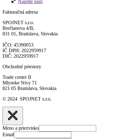
Napíšte nám
Fakturačná adresa
SPOJNET s.r.o.
Brečtanova 4/B,
831 01, Bratislava, Slovakia
IČO: 45390053
IČ DPH: 2022959917
DIČ: 2022959917
Obchodné priestory
Trade center II
Mlynske Nivy 71
821 05 Bratislava, Slovakia
© 2024 SPOJNET s.r.o.
Meno a priezvisko
Email