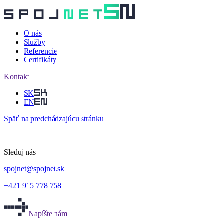
O nás
Služby
Referencie
Certifikáty
Kontakt
SK
EN
Späť
na predchádzajúcu stránku
Sleduj nás
spojnet
@
spojnet.sk
+421 915 778 758
Napíšte nám